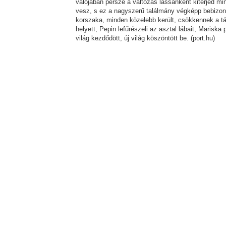
valójában persze a változás lassanként kiterjed min
vesz, s ez a nagyszerű találmány végképp bebizonyí
korszaka, minden közelebb került, csökkennek a tá
helyett, Pepin lefűrészeli az asztal lábait, Mariska 
világ kezdődött, új világ köszöntött be. (port.hu)