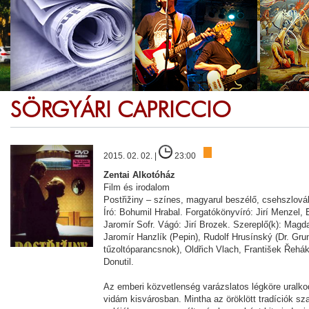
SÖRGYÁRI CAPRICCIO
2015. 02. 02. |
23:00
Zentai Alkotóház
Film és irodalom
Postřižiny – színes, magyarul beszélő, csehszlovák
Író: Bohumil Hrabal. Forgatókönyvíró: Jirí Menzel, 
Jaromír Sofr. Vágó: Jirí Brozek. Szereplő(k): Magd
Jaromír Hanzlík (Pepin), Rudolf Hrusínský (Dr. Grun
tűzoltóparancsnok), Oldřich Vlach, František Řehák,
Donutil.
Az emberi közvetlenség varázslatos légköre uralk
vidám kisvárosban. Mintha az öröklött tradíciók sz