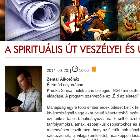
A SPIRITUÁLIS ÚT VESZÉLYEI É
2014. 09. 23. |
16:00
Zentai Alkotóház
Életmód egy órában
Kruška Siniša molekuláris biológus, NGH minősített 
előadása. A program szervezője az „Éld az életed!”
Manapság egyre több ember érdeklődését keltik fel 
kíváncsiságból vagy akár belső késztetésből szánjá
ezoterikus tanok tanulmányozására. E célból ezote
tanfolyamokra járnak, ezoterikus csoportokhoz és
reményében teszik meg, hogy az életük jobb irány
szerezzenek, új világszemlélettel, másképpen lássá