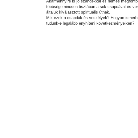
Akármennyire is jó szándékkal és nemes megfontolá
többsége nincsen tisztában a sok csapdával és vesz
általuk kiválasztott spirituális útnak.
Mik ezek a csapdák és veszélyek? Hogyan ismerhet
tudunk-e legalább enyhíteni következményeiken?