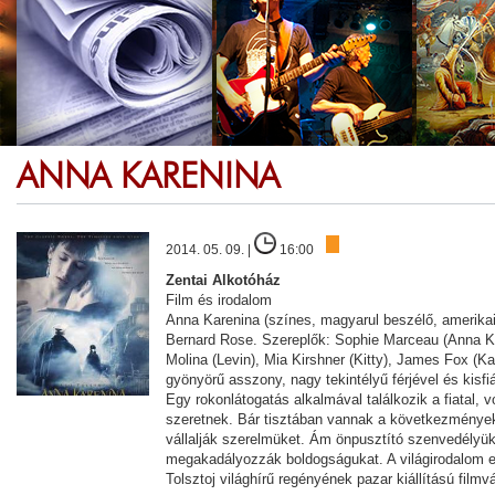
ANNA KARENINA
2014. 05. 09. |
16:00
Zentai Alkotóház
Film és irodalom
Anna Karenina (színes, magyarul beszélő, amerika
Bernard Rose. Szereplők: Sophie Marceau (Anna Kar
Molina (Levin), Mia Kirshner (Kitty), James Fox (K
gyönyörű asszony, nagy tekintélyű férjével és kisf
Egy rokonlátogatás alkalmával találkozik a fiatal, 
szeretnek. Bár tisztában vannak a következmények
vállalják szerelmüket. Ám önpusztító szenvedélyük
megakadályozzák boldogságukat. A világirodalom e
Tolsztoj világhírű regényének pazar kiállítású filmvá