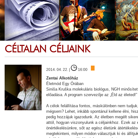
CÉLTALAN CÉLJAINK
2014. 04. 22. |
16:00
Zentai Alkotóház
Életmód Egy Órában
Siniša Kruška molekuláris biológus, NGH minősített 
előadása. A program szervezője az „Éld az életed!”
A célok felállítása fontos, máskülönben nem tudjuk,
mégsem? Lehet, inkább spontánul kellene élni, hi
pedig hozzájuk igazodunk. Az életben megélt siker
attól, hogyan viszonyulunk a céljainkhoz. Ezek az
önértékelésünkre, sőt az egész életünk átértékelés
megtekinteni, milyen módon választjuk ki és állítjuk