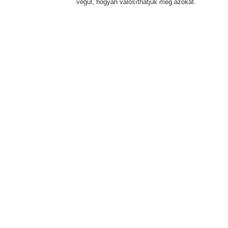
végül, hogyan valósíthatjuk meg azokat.