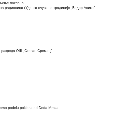
ељење поклона
на радионица (Удр. за очување традиције „Бодор Анико“
х разреда ОШ „Стеван Сремац“
ićemo podelu poklona od Deda Mraza.