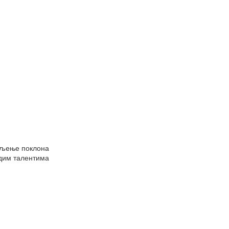
дељење поклона
адим талентима