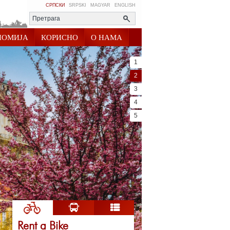
СРПСКИ
SRPSKI
MAGYAR
ENGLISH
НОМИЈА
КОРИСНО
О НАМА
1
2
3
4
5
Rent a Bike