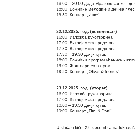
18:00 – 20:00 Деда Мразове санке - д
18:00 Божићне мелодије и дечија плес
19:30 Концерт „Инке“
22.12.2025. год. (понедељак)
16:00 Изложба рукотворина
17:00 Витлејемска представа
17:30 Витлејемска представа
17:30 – 19:30 Дечји кутак
18:00 Божићни програм ућеника нижи
19:00 Жонглери са ватром
19:30 Концерт „Oliver & friends“
23.12.2025. год. (уторак)
16:00 Изложба рукотворина
17:00 Витлејемска представа
18:00 – 19:30 Дечји кутак
19:00 Концерт „Timi & Dani“
U slučaju kiše, 22. decembra nadoknad