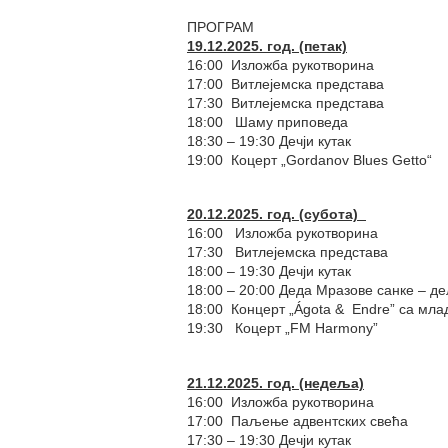
ПРОГРАМ
19.12.2025. год. (петак)
16:00 Изложба рукотворина
17:00 Витлејемска представа
17:30 Витлејемска представа
18:00 Шаму приповеда
18:30 – 19:30 Дечји кутак
19:00 Коцерт „Gordanov Blues Getto“
20.12.2025. год. (субота)
16:00 Изложба рукотворина
17:30 Витлејемска представа
18:00 – 19:30 Дечји кутак
18:00 – 20:00 Деда Мразове санке – 
18:00 Концерт „Ágota & Endre” са мл
19:30 Коцерт „FM Harmony”
21.12.2025. год. (недеља)
16:00 Изложба рукотворина
17:00 Паљење адвентских свећа
17:30 – 19:30 Дечји кутак