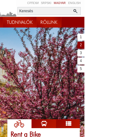
СРПСКИ
SRPSKI
MAGYAR
ENGLISH
TUDNIVALÓK
RÓLUNK
1
2
3
4
5
Rent a Bike