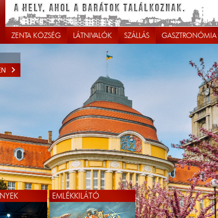
ZENTA KÖZSÉG
LÁTNIVALÓK
SZÁLLÁS
GASZTRONÓMIA
EN
NYEK
EMLÉKKILÁTÓ