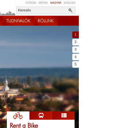
СРПСКИ
SRPSKI
MAGYAR
ENGLISH
TUDNIVALÓK
RÓLUNK
1
2
3
4
5
Rent a Bike