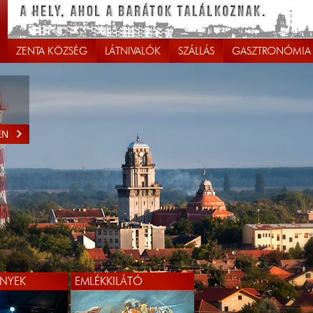
ZENTA KÖZSÉG
LÁTNIVALÓK
SZÁLLÁS
GASZTRONÓMIA
EN
NYEK
EMLÉKKILÁTÓ