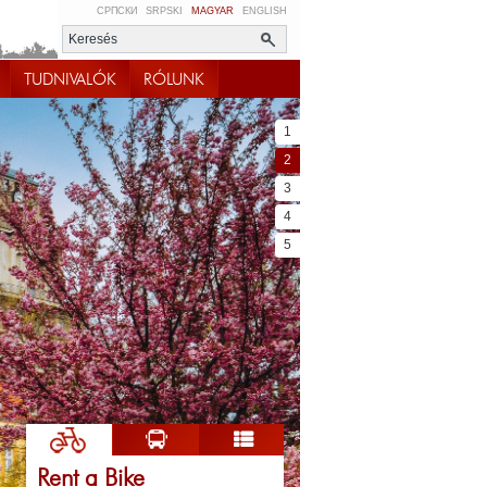
СРПСКИ
SRPSKI
MAGYAR
ENGLISH
TUDNIVALÓK
RÓLUNK
1
2
3
4
5
Rent a Bike