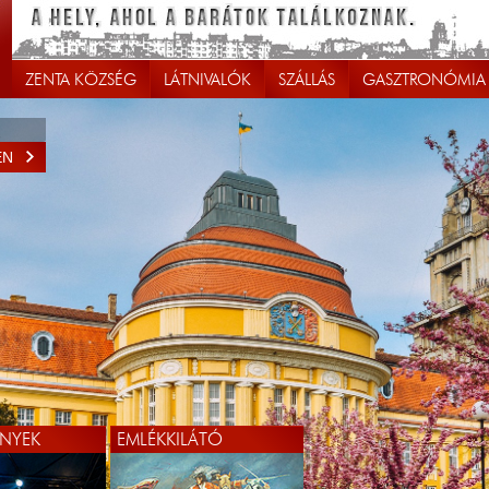
ZENTA KÖZSÉG
LÁTNIVALÓK
SZÁLLÁS
GASZTRONÓMIA
EN
NYEK
EMLÉKKILÁTÓ