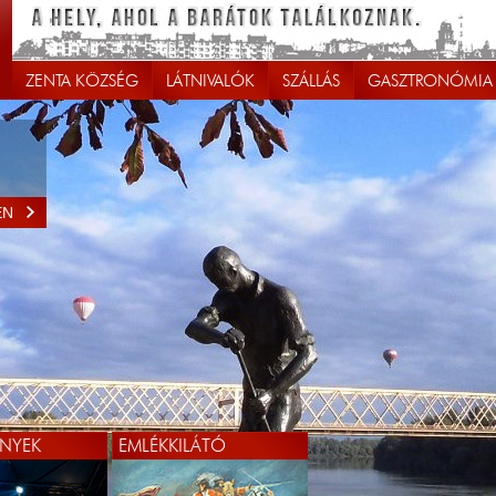
ZENTA KÖZSÉG
LÁTNIVALÓK
SZÁLLÁS
GASZTRONÓMIA
EN
NYEK
EMLÉKKILÁTÓ