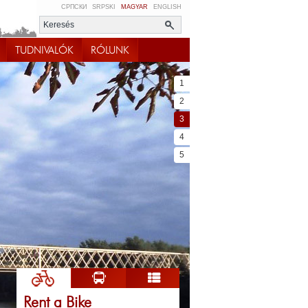
СРПСКИ
SRPSKI
MAGYAR
ENGLISH
TUDNIVALÓK
RÓLUNK
1
2
3
4
5
Rent a Bike