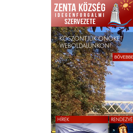
KÖSZÖNTJÜK ÖNÖKET
WEBOLDALUNKON!
BŐVEBB
HÍREK
RENDEZVÉ