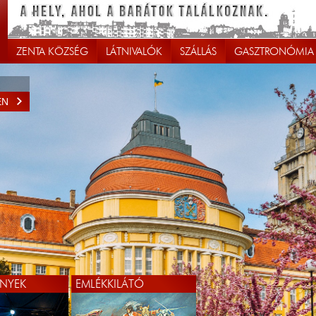
ZENTA KÖZSÉG
LÁTNIVALÓK
SZÁLLÁS
GASZTRONÓMIA
EN
NYEK
EMLÉKKILÁTÓ