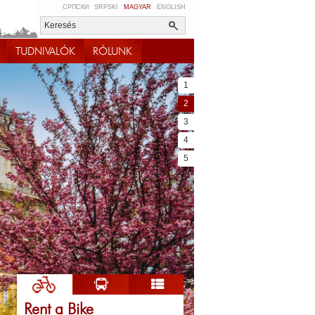
СРПСКИ
SRPSKI
MAGYAR
ENGLISH
TUDNIVALÓK
RÓLUNK
1
2
3
4
5
Rent a Bike