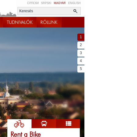
СРПСКИ
SRPSKI
MAGYAR
ENGLISH
TUDNIVALÓK
RÓLUNK
1
2
3
4
5
Rent a Bike