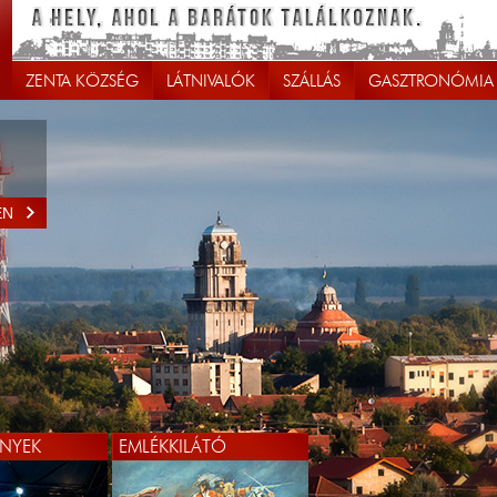
ZENTA KÖZSÉG
LÁTNIVALÓK
SZÁLLÁS
GASZTRONÓMIA
EN
NYEK
EMLÉKKILÁTÓ