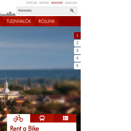
СРПСКИ
SRPSKI
MAGYAR
ENGLISH
TUDNIVALÓK
RÓLUNK
1
2
3
4
5
Rent a Bike