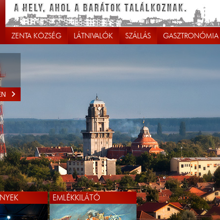
ZENTA KÖZSÉG
LÁTNIVALÓK
SZÁLLÁS
GASZTRONÓMIA
EN
NYEK
EMLÉKKILÁTÓ