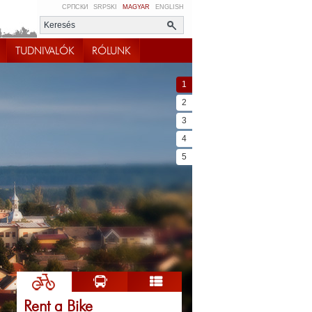
СРПСКИ
SRPSKI
MAGYAR
ENGLISH
TUDNIVALÓK
RÓLUNK
1
2
3
4
5
Rent a Bike