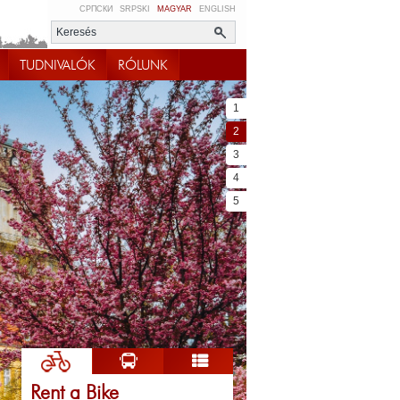
СРПСКИ
SRPSKI
MAGYAR
ENGLISH
TUDNIVALÓK
RÓLUNK
1
2
3
4
5
Rent a Bike