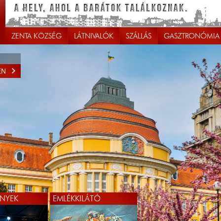
ZENTA KÖZSÉG
LÁTNIVALÓK
SZÁLLÁS
GASZTRONÓMIA
EN
NYEK
EMLÉKKILÁTÓ