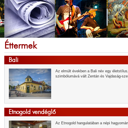
Éttermek
Bali
Az elmúlt években a Bali név egy életstílus,
szimbólumává vált Zentán és Vajdaság-szer
Etnogold vendéglő
Az Etnogold hangulatában a népi hagyomány