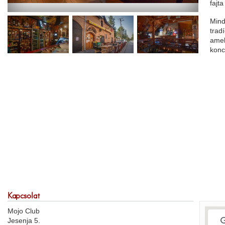
fajta
Mind
trad
amel
konc
Kapcsolat
Mojo Club
Jesenja 5.