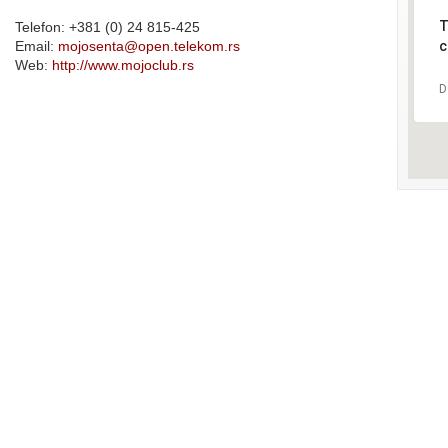
T
Telefon: +381 (0) 24 815-425
Email:
mojosenta@open.telekom.rs
c
Web:
http://www.mojoclub.rs
D