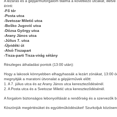
A lezárás és a gépjárműforgalom tilalma a következő utcákat, illetve
érinti:
-Fő tér
-Posta utca
-Svetozar Miletić utca
-Boško Jugović utca
-Dózsa György utca
-Arany János utca
-Július 7. utca
-Újvidéki út
-Alsó-Tiszapart
-Tisza-parti Tisza-virág sétány
Részleges áthaladási pontok (13:00 után):
Hogy a lakosok könnyebben elhagyhassák a lezárt zónákat, 13:00 ór
megnyitják a maratoni útvonalat a gépjárművek előtt:
1. A 7. július utca és az Arany János utca kereszteződésénél.
2. A Posta utca és a Svetozar Miletić utca kereszteződésénél.
A forgalom biztonságos lebonyolítását a rendőrség és a szervezők bi
Köszönjük megértésüket és együttműködésüket! Szurkoljuk közösen,