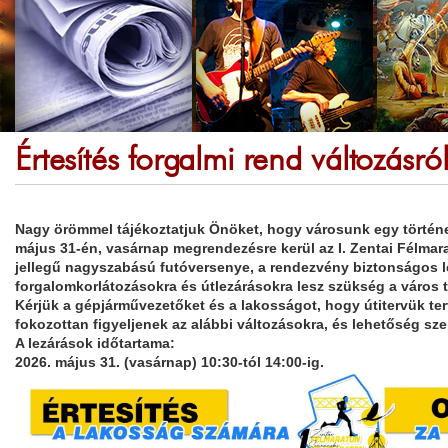
Értesítés forgalmi rend változásró
Nagy örömmel tájékoztatjuk Önöket, hogy városunk egy törté
május 31-én, vasárnap
megrendezésre kerül az
I.
Zentai Félmar
jellegű nagyszabású futóversenye, a rendezvény biztonságos l
forgalomkorlátozásokra és útlezárásokra lesz szükség a város t
Kérjük a gépjárművezetőket és a lakosságot, hogy útitervük te
fokozottan figyeljenek az alábbi változásokra, és lehetőség szer
A lezárások időtartama:
2026. május 31. (vasárnap) 10:30-tól 14:00-ig.