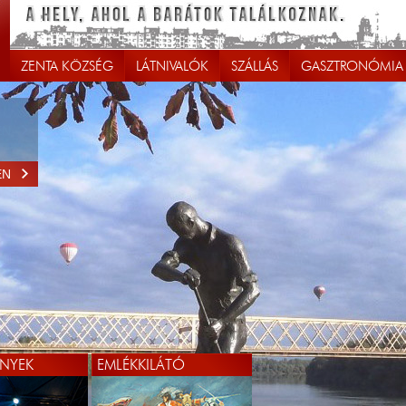
ZENTA KÖZSÉG
LÁTNIVALÓK
SZÁLLÁS
GASZTRONÓMIA
EN
NYEK
EMLÉKKILÁTÓ