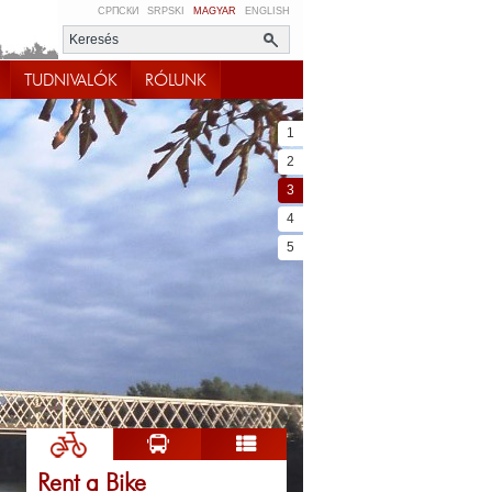
СРПСКИ
SRPSKI
MAGYAR
ENGLISH
TUDNIVALÓK
RÓLUNK
1
2
3
4
5
Rent a Bike