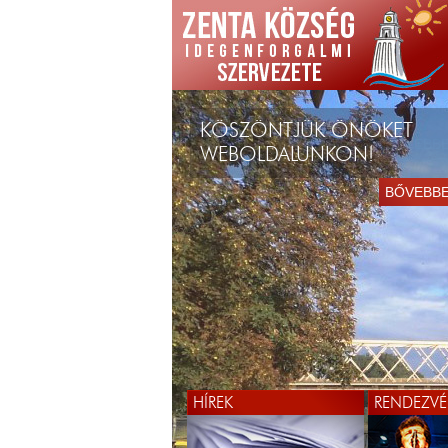
KÖSZÖNTJÜK ÖNÖKET
WEBOLDALUNKON!
BŐVEBB
HÍREK
RENDEZVÉ