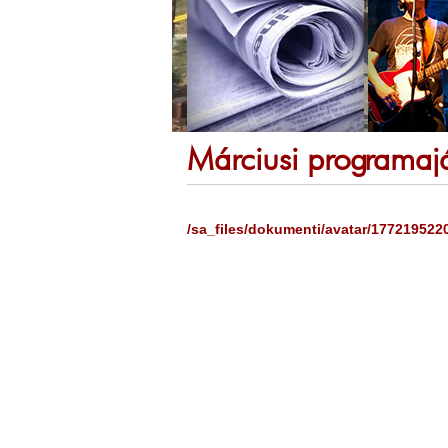
Márciusi programaj
/sa_files/dokumenti/avatar/17721952