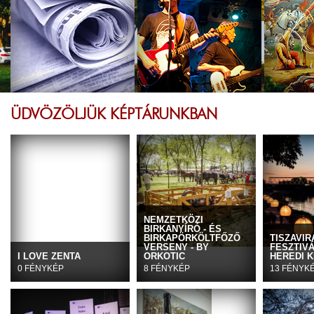
ÜDVÖZÖLJÜK KÉPTÁRUNKBAN
NEMZETKÖZI
BIRKANYÍRÓ - ÉS
BIRKAPÖRKÖLTFŐZŐ
TISZAVIR
VERSENY - BY
FESZTIVÁ
I LOVE ZENTA
ORKOTIC
HEREDI K
0 FÉNYKÉP
8 FÉNYKÉP
13 FÉNYK