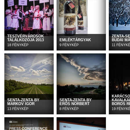
TESTVÉRVÁROSOK
ZENTA-S
TALÁLKOZÓJA 2013
EMLÉKTÁRGYAK
BUDAI M
18 FÉNYKÉP
9 FÉNYKÉP
11 FÉNYK
KARÁCSO
SENTA-ZENTA BY
SENTA-ZENTA BY
KAVALKÁD
MARKOV IGOR
ERŐS NORBERT
BOROS R
13 FÉNYKÉP
8 FÉNYKÉP
19 FÉNYK